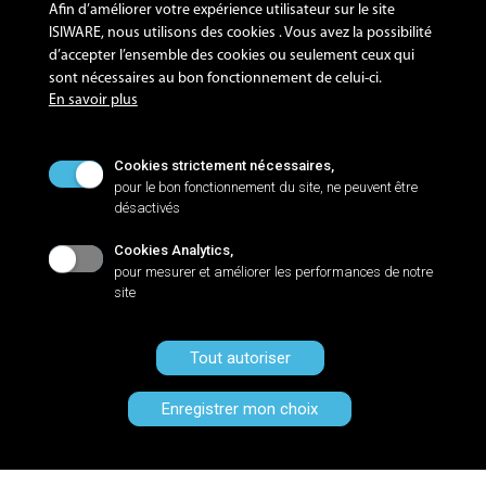
Afin d’améliorer votre expérience utilisateur sur le site
Lire la suite
Lire la suite
ISIWARE, nous utilisons des cookies . Vous avez la possibilité
d’accepter l’ensemble des cookies ou seulement ceux qui
sont nécessaires au bon fonctionnement de celui-ci.
En savoir plus
SUIVEZ-NOUS !
Cookies strictement nécessaires,
pour le bon fonctionnement du site, ne peuvent être
désactivés
Cookies Analytics,
pour mesurer et améliorer les performances de notre
NANTES
site
Zac de la LORIE, 8 rue Sacco et Vanzetti
44813 SAINT-HERBLAIN Cedex
+33 2 40 92 09 72
Tout autoriser
Enregistrer mon choix
©2023 GROUPE ISILOG Tous droits réservés -
Mentions légales