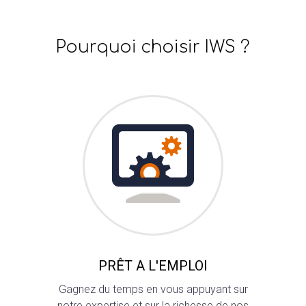
LIVR
PARTEN
LIVR
Pourquoi choisir IWS ?
ESPAC
CAHI
CLIENT
NOS
ENGLI
PRÊT A L'EMPLOI
Gagnez du temps en vous appuyant sur
notre expertise et sur la richesse de nos