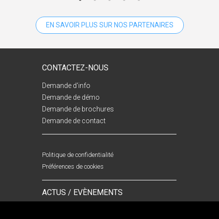
EN SAVOIR PLUS SUR NOS PARTENAIRES
CONTACTEZ-NOUS
Demande d'info
Demande de démo
Demande de brochures
Demande de contact
Politique de confidentialité
Préférences de cookies
ACTUS / EVÈNEMENTS
22/06/2026
27/05/2026
- DevSecOps, de la théorie au mur
- ISILOG sera présent au Congrès
de la réalité
du CoTer Numérique 2026 !