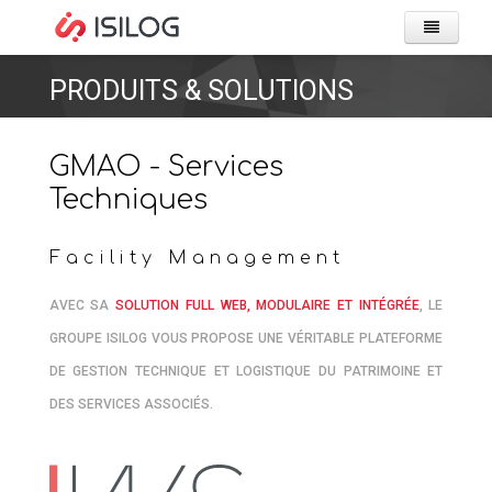
ACCUEI
PRODUITS & SOLUTIONS
SOCIÉT
PRODU
GMAO - Services
&
Techniques
SOLUT
LES 
Facility Management
CLIENT
GMAO
AVEC SA
SOLUTION FULL WEB, MODULAIRE ET INTÉGRÉE
, LE
CAS 
ITSM
GROUPE ISILOG VOUS PROPOSE UNE VÉRITABLE PLATEFORME
RESSO
FOR
DE GESTION TECHNIQUE ET LOGISTIQUE DU PATRIMOINE ET
MOBI
ACCU
DES SERVICES ASSOCIÉS.
CLUB
NOS 
CARRIÈ
SÉMI
QUEL
ACTUA