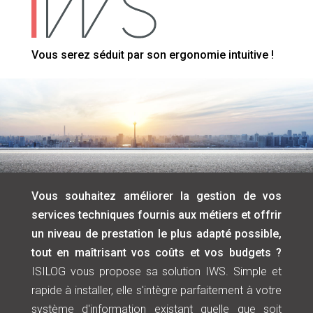
LIVR
PARTEN
LIVR
ESPAC
Vous serez séduit par son ergonomie intuitive !
CAHI
CLIENT
NOS
&bnsp;
ENGLI
Vous souhaitez améliorer la gestion de vos
services techniques fournis aux métiers et offrir
un niveau de prestation le plus adapté possible,
tout en maîtrisant vos coûts et vos budgets ?
ISILOG vous propose sa solution IWS. Simple et
rapide à installer, elle s'intègre parfaitement à votre
système d'information existant quelle que soit