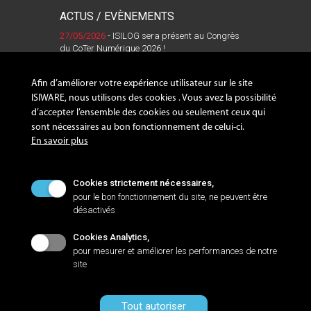
ACTUS / EVÈNEMENTS
27/05/2026
- ISILOG sera présent au Congrès
du CoTer Numérique 2026 !
Lire la suite
Afin d’améliorer votre expérience utilisateur sur le site
ISIWARE, nous utilisons des cookies . Vous avez la possibilité
d’accepter l’ensemble des cookies ou seulement ceux qui
sont nécessaires au bon fonctionnement de celui-ci.
SUIVEZ-NOUS !
En savoir plus
Cookies strictement nécessaires,
pour le bon fonctionnement du site, ne peuvent être
désactivés
NANTES
Cookies Analytics,
Zac de la LORIE, 8 rue Sacco et Vanzetti
pour mesurer et améliorer les performances de notre
44813 SAINT-HERBLAIN Cedex
site
+33 2 40 92 09 72
Tout autoriser