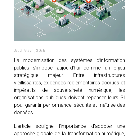
LIVR
PARTEN
LIVR
ESPAC
CAHI
CLIENT
NOS
ENGLI
Jeudi, 9 avril, 2026
La modernisation des systèmes d’information
publics s’impose aujourd’hui comme un enjeu
stratégique majeur. Entre infrastructures
vieillissantes, exigences réglementaires accrues et
impératifs de souveraineté numérique, les
organisations publiques doivent repenser leurs SI
pour garantir performance, sécurité et maîtrise des
données.
L’article souligne l’importance d’adopter une
approche globale de la transformation numérique,