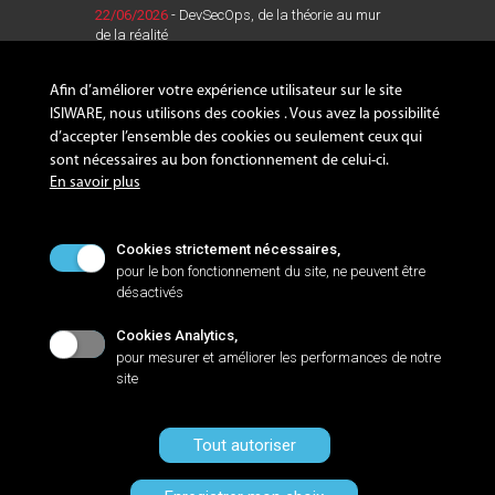
22/06/2026
- DevSecOps, de la théorie au mur
de la réalité
Lire la suite
Afin d’améliorer votre expérience utilisateur sur le site
ISIWARE, nous utilisons des cookies . Vous avez la possibilité
d’accepter l’ensemble des cookies ou seulement ceux qui
sont nécessaires au bon fonctionnement de celui-ci.
SUIVEZ-NOUS !
En savoir plus
Cookies strictement nécessaires,
pour le bon fonctionnement du site, ne peuvent être
désactivés
NANTES
Cookies Analytics,
Zac de la LORIE, 8 rue Sacco et Vanzetti
pour mesurer et améliorer les performances de notre
44813 SAINT-HERBLAIN Cedex
site
+33 2 40 92 09 72
Tout autoriser
©2023 GROUPE ISILOG Tous droits réservés -
Mentions légales