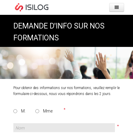
ACCUEI
DEMANDE D'INFO SUR NOS
SOCIÉT
FORMATIONS
PRODU
&
SOLUT
LES 
CLIENT
GMAO
CAS 
Pour obtenir des informations sur nos formations, veuillez remplir le
ITSM
formulaire ci-dessous, nous vous répondrons dans les 2 jours.
RESSO
FOR
MOBI
ACCU
M.
Mme
CLUB
NOS 
CARRIÈ
SÉMI
QUEL
ACTUA