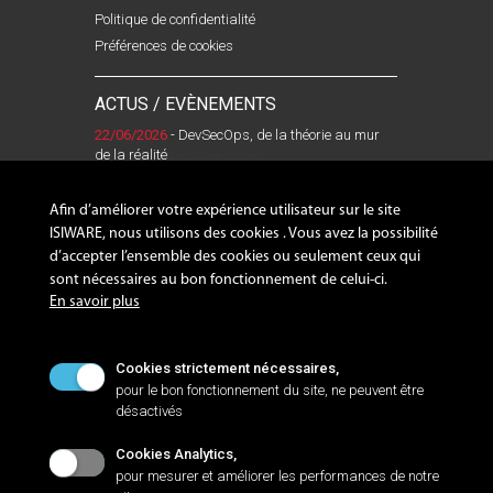
Politique de confidentialité
Préférences de cookies
ACTUS / EVÈNEMENTS
22/06/2026
27/05/2026
- DevSecOps, de la théorie au mur
- ISILOG sera présent au Congrès
de la réalité
du CoTer Numérique 2026 !
Lire la suite
Lire la suite
Afin d’améliorer votre expérience utilisateur sur le site
ISIWARE, nous utilisons des cookies . Vous avez la possibilité
d’accepter l’ensemble des cookies ou seulement ceux qui
sont nécessaires au bon fonctionnement de celui-ci.
SUIVEZ-NOUS !
En savoir plus
Cookies strictement nécessaires,
pour le bon fonctionnement du site, ne peuvent être
désactivés
NANTES
Cookies Analytics,
Zac de la LORIE, 8 rue Sacco et Vanzetti
pour mesurer et améliorer les performances de notre
44813 SAINT-HERBLAIN Cedex