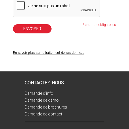
* champs obligatoires
ENVOYER
En savoir plus sur le traitement de vos données
Vos données sont destinées à ISILOG et ne sont pas
envoyées à des tiers. Elles font l’objet de traitements
automatisés, vous permettant de recevoir les réponses à vos
CONTACTEZ-NOUS
questions et demandes, ainsi que des analyses et actions
marketing. Vous disposez d'un droit d'accès, de rectification
Demande d'info
et d'opposition au traitement de données vous concernant, en
Demande de démo
envoyant un email à :
mesdonneespersonnelles@isilog.fr
.
Demande de brochures
Demande de contact